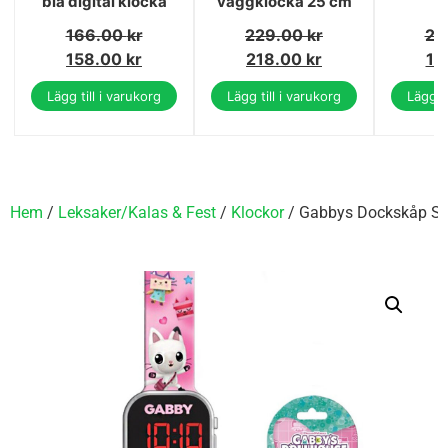
blå digital klocka
väggklocka 25 cm
166.00
kr
229.00
kr
20
158.00
kr
218.00
kr
19
Lägg till i varukorg
Lägg till i varukorg
Lägg ti
Hem
/
Leksaker/Kalas & Fest
/
Klockor
/ Gabbys Dockskåp Smo