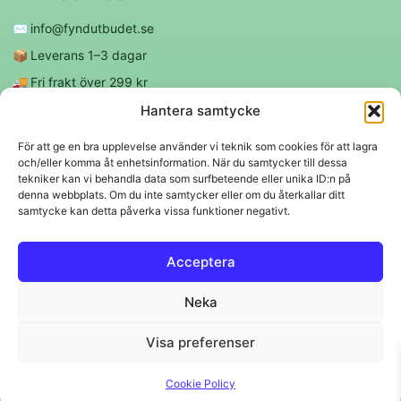
✉️
info@fyndutbudet.se
📦
Leverans 1–3 dagar
🚚
Fri frakt över 299 kr
😊
Nöjd kund-garanti
Hantera samtycke
För att ge en bra upplevelse använder vi teknik som cookies för att lagra
och/eller komma åt enhetsinformation. När du samtycker till dessa
Följ oss
tekniker kan vi behandla data som surfbeteende eller unika ID:n på
denna webbplats. Om du inte samtycker eller om du återkallar ditt
samtycke kan detta påverka vissa funktioner negativt.
f
◎
Acceptera
Trygga betalningar
Neka
Klarna
VISA
Mastercard
Swish
Visa preferenser
© 2026 EBM Fyndutbudet AB.
Cookie Policy
Svenskt lager 🇸🇪 • Snabba leveranser • Trygga köp