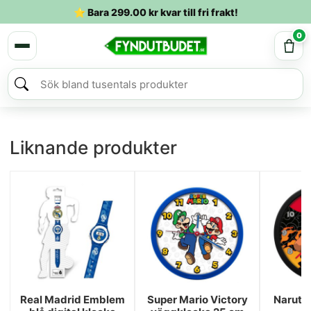
⭐ Bara
299.00
kr
kvar till fri frakt!
0
Liknande produkter
Real Madrid Emblem
Super Mario Victory
Naruto