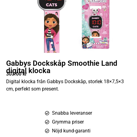
Gabbys Dockskåp Smoothie Land
digital klocka
303.00
kr
Digital klocka från Gabbys Dockskåp, storlek 18×7,5×3
cm, perfekt som present.
Snabba leveranser
Grymma priser
Nöjd kund-garanti