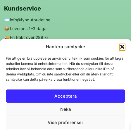
Kundservice
✉️
info@fyndutbudet.se
📦
Leverans 1–3 dagar
🚚
Fri frakt över 299 kr
😊
Nöjd kund-garanti
Hantera samtycke
För att ge en bra upplevelse använder vi teknik som cookies för att lagra
och/eller komma åt enhetsinformation. När du samtycker till dessa
Följ oss
tekniker kan vi behandla data som surfbeteende eller unika ID:n på
denna webbplats. Om du inte samtycker eller om du återkallar ditt
samtycke kan detta påverka vissa funktioner negativt.
f
◎
Acceptera
Trygga betalningar
Neka
Klarna
VISA
Mastercard
Swish
Visa preferenser
© 2026 EBM Fyndutbudet AB.