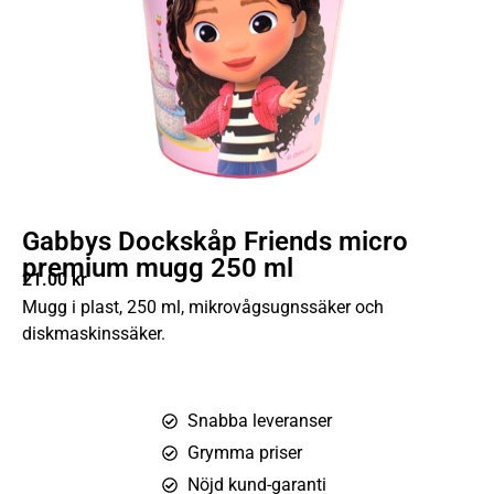
Gabbys Dockskåp Friends micro
premium mugg 250 ml
21.00
kr
Mugg i plast, 250 ml, mikrovågsugnssäker och
diskmaskinssäker.
Snabba leveranser
Grymma priser
Nöjd kund-garanti