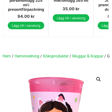
porslinsmugg 325
mikromugg 265 ml
Jun
ml i
premiu
35.00
kr
presentförpackning
del
94.00
kr
8
Lägg till i varukorg
Lägg till i varukorg
Lägg ti
Hem
/
Heminredning
/
Köksprodukter
/
Muggar & Koppar
/ Ga