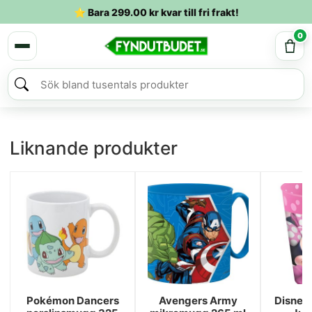
⭐ Bara
299.00
kr
kvar till fri frakt!
0
Liknande produkter
Pokémon Dancers
Avengers Army
Disney