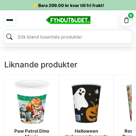
⭐ Bara
299.00
kr
kvar till fri frakt!
0
Liknande produkter
Paw Patrol Dino
Halloween
Rose