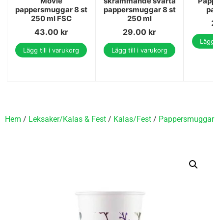
Movie
skrämmande svarta
Pappe
pappersmuggar 8 st
pappersmuggar 8 st
pac
250 ml FSC
250 ml
2
43.00
kr
29.00
kr
Lägg ti
Lägg till i varukorg
Lägg till i varukorg
Hem
/
Leksaker/Kalas & Fest
/
Kalas/Fest
/
Pappersmuggar
/