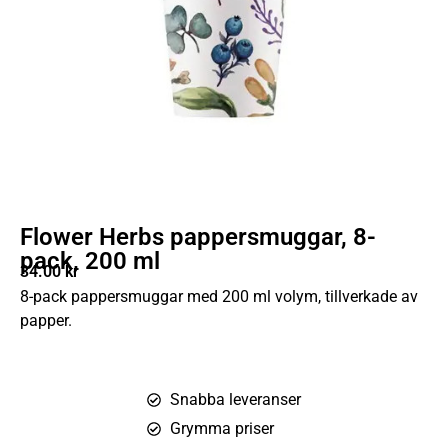
Flower Herbs pappersmuggar, 8-
pack, 200 ml
34.00
kr
8-pack pappersmuggar med 200 ml volym, tillverkade av
papper.
Snabba leveranser
Grymma priser