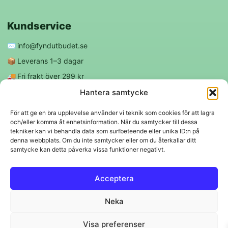
Kundservice
✉️
info@fyndutbudet.se
📦
Leverans 1–3 dagar
🚚
Fri frakt över 299 kr
😊
Nöjd kund-garanti
Hantera samtycke
För att ge en bra upplevelse använder vi teknik som cookies för att lagra
och/eller komma åt enhetsinformation. När du samtycker till dessa
Följ oss
tekniker kan vi behandla data som surfbeteende eller unika ID:n på
denna webbplats. Om du inte samtycker eller om du återkallar ditt
samtycke kan detta påverka vissa funktioner negativt.
f
◎
Acceptera
Trygga betalningar
Neka
Klarna
VISA
Mastercard
Swish
Visa preferenser