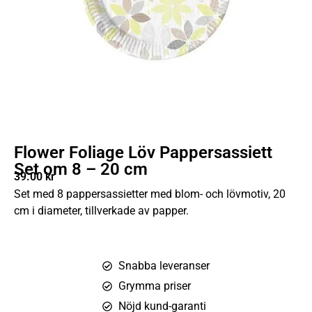
Flower Foliage Löv Pappersassiett
Set om 8 – 20 cm
39.00
kr
Set med 8 pappersassietter med blom- och lövmotiv, 20
cm i diameter, tillverkade av papper.
Snabba leveranser
Grymma priser
Nöjd kund-garanti