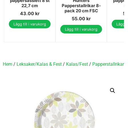
pappersassiett 8 st
Hunters
papper
22,7 cm
Papperstallrikar 8-
s
pack 20 cm FSC
43.00
kr
5
55.00
kr
Lägg till i varukorg
Lägg ti
Lägg till i varukorg
Hem
/
Leksaker/Kalas & Fest
/
Kalas/Fest
/
Papperstallrikar
/