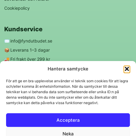
Cookiepolicy
Kundservice
✉️
info@fyndutbudet.se
📦
Leverans 1–3 dagar
🚚
Fri frakt över 299 kr
😊
Nöjd kund-garanti
Hantera samtycke
För att ge en bra upplevelse använder vi teknik som cookies för att lagra
och/eller komma åt enhetsinformation. När du samtycker till dessa
Följ oss
tekniker kan vi behandla data som surfbeteende eller unika ID:n på
denna webbplats. Om du inte samtycker eller om du återkallar ditt
samtycke kan detta påverka vissa funktioner negativt.
f
◎
Acceptera
Trygga betalningar
Neka