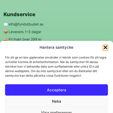
Kundservice
✉️
info@fyndutbudet.se
📦
Leverans 1–3 dagar
🚚
Fri frakt över 299 kr
😊
Nöjd kund-garanti
Hantera samtycke
För att ge en bra upplevelse använder vi teknik som cookies för att lagra
och/eller komma åt enhetsinformation. När du samtycker till dessa
Följ oss
tekniker kan vi behandla data som surfbeteende eller unika ID:n på
denna webbplats. Om du inte samtycker eller om du återkallar ditt
samtycke kan detta påverka vissa funktioner negativt.
f
◎
Acceptera
Trygga betalningar
Neka
Klarna
VISA
Mastercard
Swish
Visa preferenser