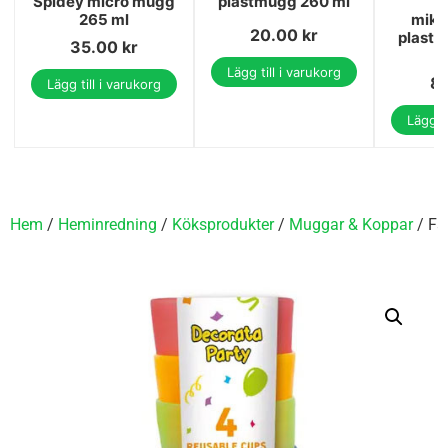
Spidey micro mugg
plastmugg 260 ml
I
265 ml
mikr
20.00
kr
plastm
35.00
kr
2
Lägg till i varukorg
8
Lägg till i varukorg
Lägg ti
Hem
/
Heminredning
/
Köksprodukter
/
Muggar & Koppar
/ Fä