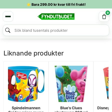
⭐ Bara
299.00
kr
kvar till fri frakt!
0
Liknande produkter
Spindelmannen
Blue's Clues
Disney 