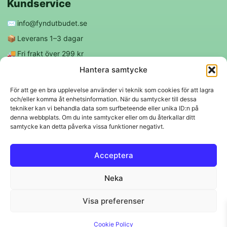
Kundservice
✉️
info@fyndutbudet.se
📦
Leverans 1–3 dagar
🚚
Fri frakt över 299 kr
😊
Nöjd kund-garanti
Hantera samtycke
För att ge en bra upplevelse använder vi teknik som cookies för att lagra
och/eller komma åt enhetsinformation. När du samtycker till dessa
Följ oss
tekniker kan vi behandla data som surfbeteende eller unika ID:n på
denna webbplats. Om du inte samtycker eller om du återkallar ditt
samtycke kan detta påverka vissa funktioner negativt.
f
◎
Acceptera
Trygga betalningar
Neka
Klarna
VISA
Mastercard
Swish
Visa preferenser
© 2026 EBM Fyndutbudet AB.
Cookie Policy
Svenskt lager 🇸🇪 • Snabba leveranser • Trygga köp