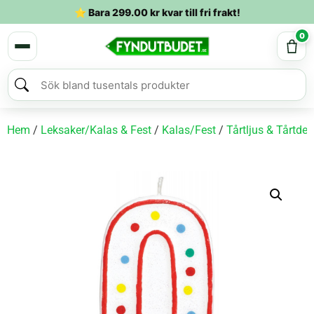
⭐ Bara
299.00
kr
kvar till fri frakt!
0
Hem
/
Leksaker/Kalas & Fest
/
Kalas/Fest
/
Tårtljus & Tårtdek