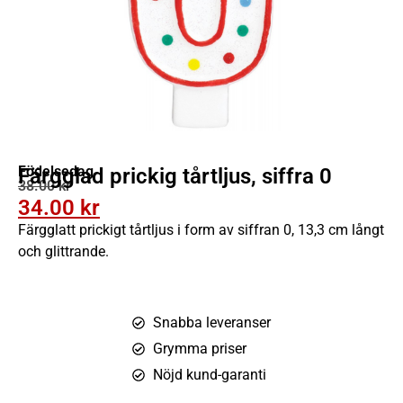
Födelsedag
Färgglad prickig tårtljus, siffra 0
38.00
kr
34.00
kr
Färgglatt prickigt tårtljus i form av siffran 0, 13,3 cm långt
och glittrande.
Snabba leveranser
Grymma priser
Nöjd kund-garanti