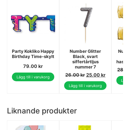
Party Kokliko Happy
Number Glitter
Numbe
Birthday Time-skylt
Black, svart
fo
siffertårtljus
hasht
79.00
kr
nummer 7
28.0
26.00
kr
25.00
kr
Lägg till i varukorg
Lägg 
Lägg till i varukorg
Liknande produkter