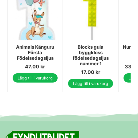
Animals Känguru
Blocks gula
Number
Första
byggkloss
sif
Födelsedagsljus
födelsedagsljus
n
nummer 1
47.00
kr
33.0
17.00
kr
Lägg till i varukorg
Lägg 
Lägg till i varukorg