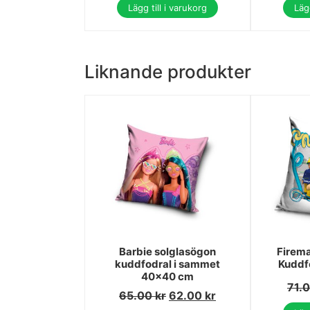
Lägg till i varukorg
Lägg
Liknande produkter
Barbie solglasögon
Firem
kuddfodral i sammet
Kuddf
40x40 cm
71.
65.00
kr
62.00
kr