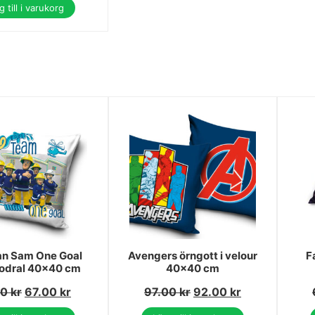
 till i varukorg
an Sam One Goal
Avengers örngott i velour
F
odral 40x40 cm
40x40 cm
00
kr
67.00
kr
97.00
kr
92.00
kr