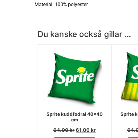
Material: 100% polyester.
Du kanske också gillar ...
Sprite kuddfodral 40x40
Sprite 
cm
64.00
kr
61.00
kr
64.