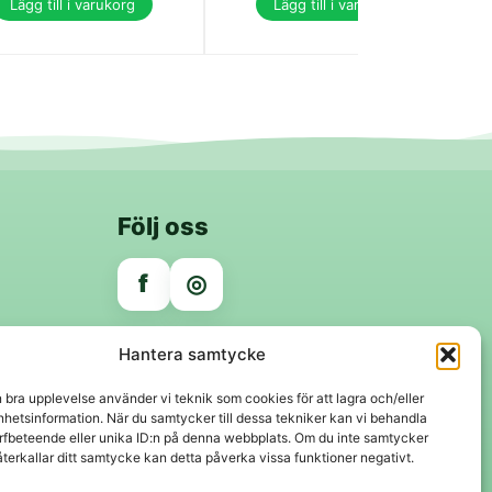
Lägg till i varukorg
Lägg till i varukorg
Följ oss
f
◎
Trygga betalningar
Hantera samtycke
Klarna
VISA
Mastercard
Swish
n bra upplevelse använder vi teknik som cookies för att lagra och/eller
hetsinformation. När du samtycker till dessa tekniker kan vi behandla
rfbeteende eller unika ID:n på denna webbplats. Om du inte samtycker
återkallar ditt samtycke kan detta påverka vissa funktioner negativt.