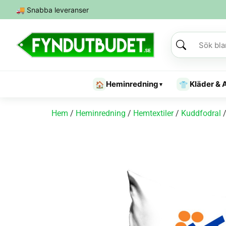
🚚
Snabba leveranser
Heminredning
Kläder & 
🏠
👕
▾
Hem
/
Heminredning
/
Hemtextiler
/
Kuddfodral
/