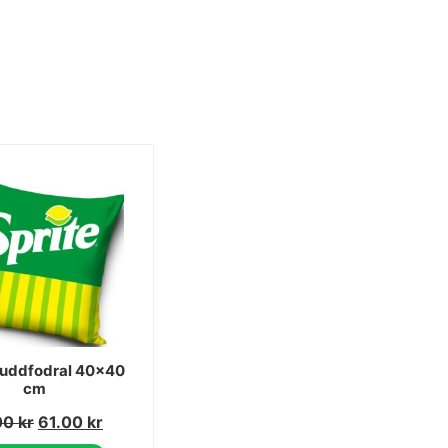
kuddfodral 40x40
cm
00
kr
61.00
kr