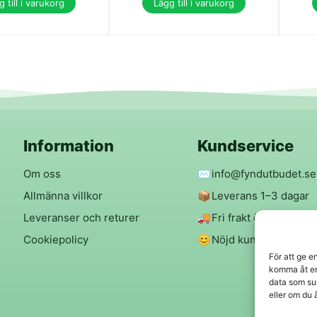
 till i varukorg
Lägg till i varukorg
Information
Kundservice
Om oss
✉️
info@fyndutbudet.se
Allmänna villkor
📦
Leverans 1–3 dagar
Leveranser och returer
🚚
Fri frakt över 299 kr
Cookiepolicy
😊
Nöjd kund-garanti
För att ge e
komma åt en
data som su
eller om du 