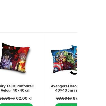
airy Tail Kuddfodral i
Avengers Heroes örngott
Velour 40x40 cm
40x40 cm i sammet
65.00
kr
62.00
kr
97.00
kr
87.00
kr