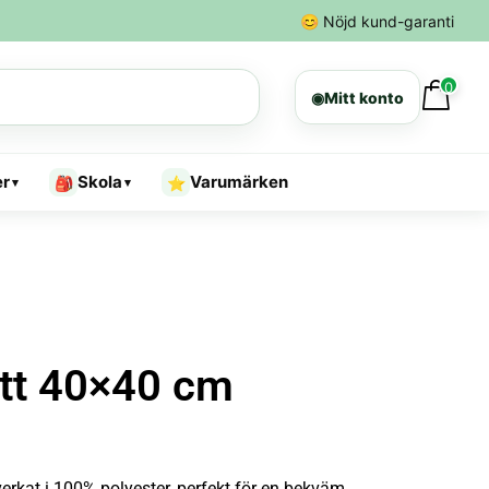
😊
Nöjd kund-garanti
0
◉
Mitt konto
er
Skola
Varumärken
🎒
⭐
▾
▾
tt 40×40 cm
verkat i 100% polyester, perfekt för en bekväm