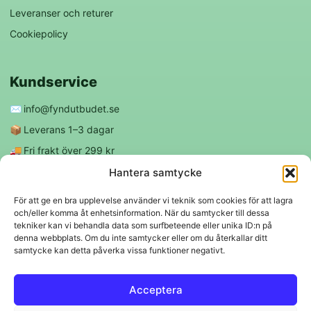
Leveranser och returer
Cookiepolicy
Kundservice
✉️
info@fyndutbudet.se
📦
Leverans 1–3 dagar
🚚
Fri frakt över 299 kr
😊
Nöjd kund-garanti
Hantera samtycke
För att ge en bra upplevelse använder vi teknik som cookies för att lagra
och/eller komma åt enhetsinformation. När du samtycker till dessa
Följ oss
tekniker kan vi behandla data som surfbeteende eller unika ID:n på
denna webbplats. Om du inte samtycker eller om du återkallar ditt
samtycke kan detta påverka vissa funktioner negativt.
f
◎
Acceptera
Trygga betalningar