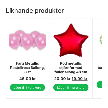
Liknande produkter
Färg Metallic
Röd metallic
Ca
Pastellrosa Ballong,
stjärnformad
ballo
8 st
folieballong 48 cm
46.00
kr
20.00
kr
19.00
kr
Lägg 
Lägg till i varukorg
Lägg till i varukorg