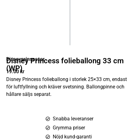
Disneyprinsessor
Disney Princess folieballong 33 cm
(WP)
19.00
kr
Disney Princess folieballong i storlek 25×33 cm, endast
för luftfyllning och kräver svetsning. Ballongpinne och
hållare säljs separat.
Snabba leveranser
Grymma priser
Nöjd kund-garanti