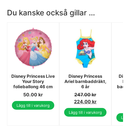
Du kanske också gillar ...
Disney Princess Live
Disney Princess
Disne
Your Story
Ariel barnbaddräkt,
Blo
folieballong 46 cm
6 år
baddrä
50.00
kr
247.00
kr
2
224.00
kr
Lägg till i varukorg
1
Lägg till i varukorg
Lägg 