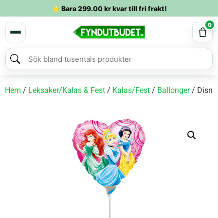
⭐ Bara
299.00
kr
kvar till fri frakt!
0
Hem
/
Leksaker/Kalas & Fest
/
Kalas/Fest
/
Ballonger
/ Disne