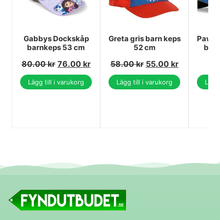
Gabbys Dockskåp
Greta gris barn keps
Paw Pa
barnkeps 53 cm
52 cm
bar
80.00
kr
76.00
kr
58.00
kr
55.00
kr
Lägg till i varukorg
Lägg till i varukorg
Lägg 