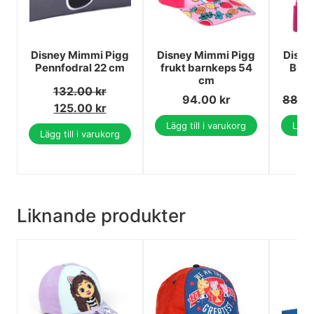
Disney Mimmi Pigg
Disney Mimmi Pigg
Disne
Pennfodral 22 cm
frukt barnkeps 54
Bubb
cm
b
132.00
kr
94.00
kr
88.0
125.00
kr
Lägg till i varukorg
Lägg 
Lägg till i varukorg
Liknande produkter