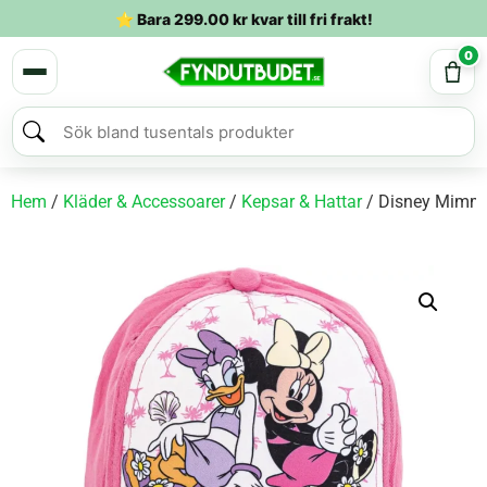
⭐ Bara
299.00
kr
kvar till fri frakt!
0
Hem
/
Kläder & Accessoarer
/
Kepsar & Hattar
/ Disney Mimmi