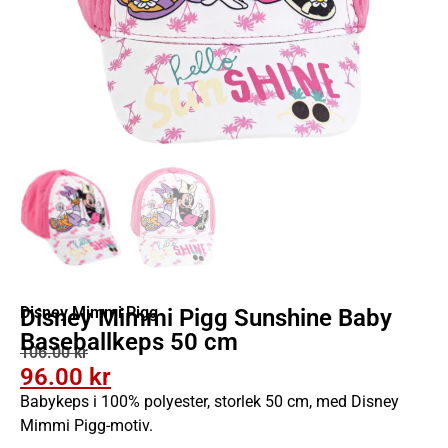
Disney Mimmi Pigg
Disney Mimmi Pigg Sunshine Baby
Baseballkeps 50 cm
106.00
kr
96.00
kr
Babykeps i 100% polyester, storlek 50 cm, med Disney
Mimmi Pigg-motiv.