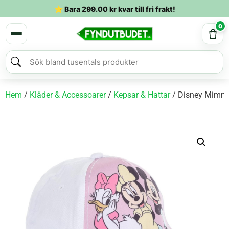
⭐ Bara
299.00
kr
kvar till fri frakt!
0
Hem
/
Kläder & Accessoarer
/
Kepsar & Hattar
/ Disney Mimmi 