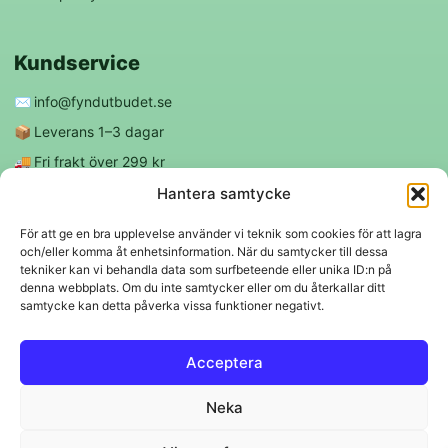
Kundservice
✉️
info@fyndutbudet.se
📦
Leverans 1–3 dagar
🚚
Fri frakt över 299 kr
😊
Nöjd kund-garanti
Hantera samtycke
För att ge en bra upplevelse använder vi teknik som cookies för att lagra
och/eller komma åt enhetsinformation. När du samtycker till dessa
Följ oss
tekniker kan vi behandla data som surfbeteende eller unika ID:n på
denna webbplats. Om du inte samtycker eller om du återkallar ditt
samtycke kan detta påverka vissa funktioner negativt.
f
◎
Acceptera
Trygga betalningar
Neka
Klarna
VISA
Mastercard
Swish