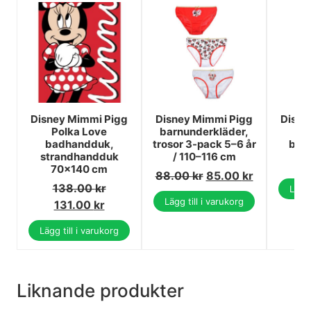
Disney Mimmi Pigg
Disney Mimmi Pigg
Disne
Polka Love
barnunderkläder,
Al
badhandduk,
trosor 3-pack 5–6 år
bar
strandhandduk
/ 110–116 cm
70x140 cm
88.00
kr
85.00
kr
138.00
kr
Lägg 
Lägg till i varukorg
131.00
kr
Lägg till i varukorg
Liknande produkter