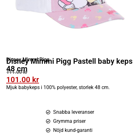
Disney Mimmi Pigg
Disney Mimmi Pigg Pastell baby keps
48 cm
111.00
kr
101.00
kr
Mjuk babykeps i 100% polyester, storlek 48 cm.
Snabba leveranser
Grymma priser
Nöjd kund-garanti