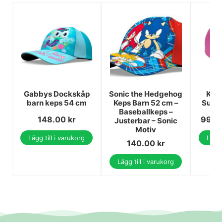
Gabbys Dockskåp
Sonic the Hedgehog
Keps
barn keps 54 cm
Keps Barn 52 cm –
Supe
Baseballkeps –
148.00
kr
99.0
Justerbar – Sonic
Motiv
Lägg till i varukorg
Lägg 
140.00
kr
Lägg till i varukorg