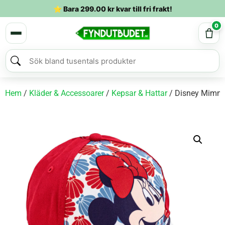
⭐ Bara
299.00
kr
kvar till fri frakt!
0
Hem
/
Kläder & Accessoarer
/
Kepsar & Hattar
/ Disney Mimmi