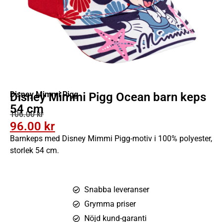
Disney Mimmi Pigg
Disney Mimmi Pigg Ocean barn keps
54 cm
106.00
kr
96.00
kr
Barnkeps med Disney Mimmi Pigg-motiv i 100% polyester,
storlek 54 cm.
Snabba leveranser
Grymma priser
Nöjd kund-garanti