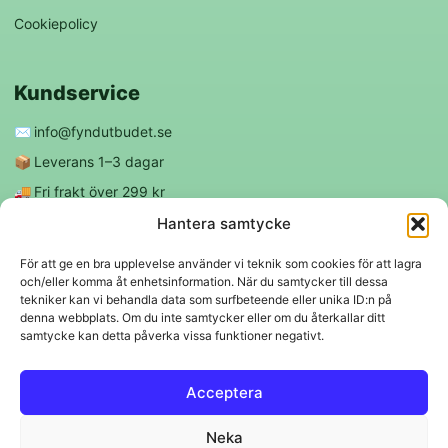
Cookiepolicy
Kundservice
✉️
info@fyndutbudet.se
📦
Leverans 1–3 dagar
🚚
Fri frakt över 299 kr
😊
Nöjd kund-garanti
Hantera samtycke
För att ge en bra upplevelse använder vi teknik som cookies för att lagra
och/eller komma åt enhetsinformation. När du samtycker till dessa
Följ oss
tekniker kan vi behandla data som surfbeteende eller unika ID:n på
denna webbplats. Om du inte samtycker eller om du återkallar ditt
samtycke kan detta påverka vissa funktioner negativt.
f
◎
Acceptera
Trygga betalningar
Neka
Klarna
VISA
Mastercard
Swish