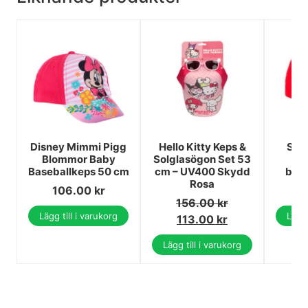
Disney Mimmi Pigg
Hello Kitty Keps &
Spi
Blommor Baby
Solglasögon Set 53
S
Baseballkeps 50 cm
cm – UV400 Skydd
bar
Rosa
106.00
kr
156.00
kr
Lägg till i varukorg
Lägg 
113.00
kr
Lägg till i varukorg