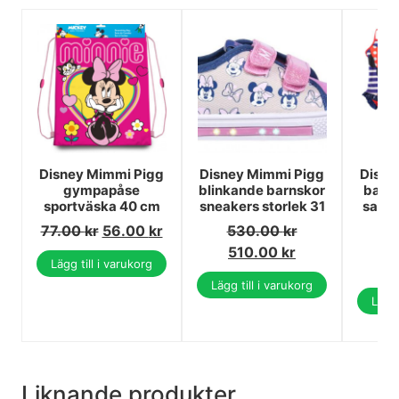
Disney Mimmi Pigg
Disney Mimmi Pigg
Disne
gympapåse
blinkande barnskor
barn
sportväska 40 cm
sneakers storlek 31
saron
1
77.00
kr
56.00
kr
530.00
kr
3
510.00
kr
Lägg till i varukorg
2
Lägg till i varukorg
Lägg 
Liknande produkter