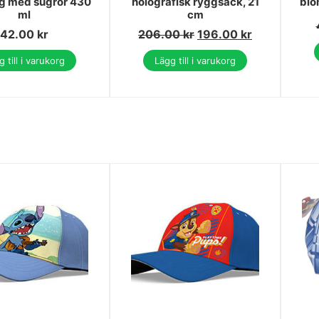
 med sugrör 430
holografisk ryggsäck, 21
blo
ml
cm
42.00
kr
206.00
kr
196.00
kr
 till i varukorg
Lägg till i varukorg