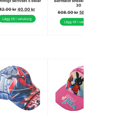
mmigt skrivset 5 delar
Barnskor sneakers storlek
30
42.00
kr
40.00
kr
608.00
kr
588.00
kr
Lägg till i varukorg
Lägg till i varukorg