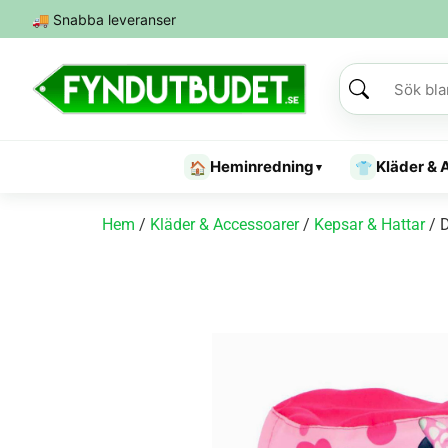
🚚
Snabba leveranser
Heminredning
Kläder & 
🏠
👕
▾
Hem
/
Kläder & Accessoarer
/
Kepsar & Hattar
/ D