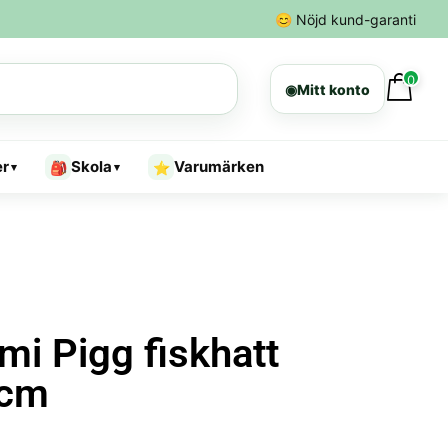
😊
Nöjd kund-garanti
0
◉
Mitt konto
er
Skola
Varumärken
🎒
⭐
▾
▾
i Pigg fiskhatt
 cm