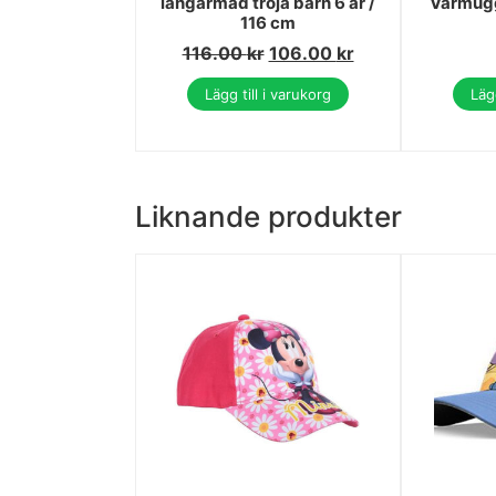
långärmad tröja barn 6 år /
Vårmugg
116 cm
116.00
kr
106.00
kr
Lägg till i varukorg
Lägg
Liknande produkter