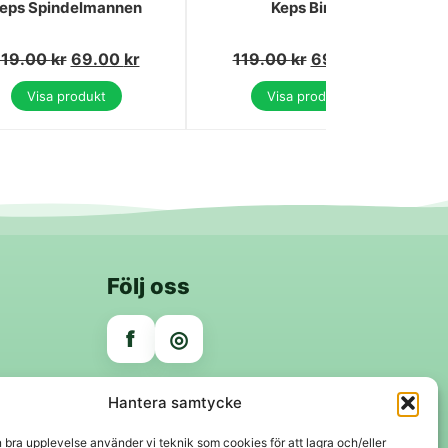
eps Spindelmannen
Keps Bing
119.00
kr
69.00
kr
119.00
kr
69.00
kr
Visa produkt
Visa produkt
Följ oss
f
◎
Trygga betalningar
Hantera samtycke
Klarna
VISA
Mastercard
Swish
n bra upplevelse använder vi teknik som cookies för att lagra och/eller