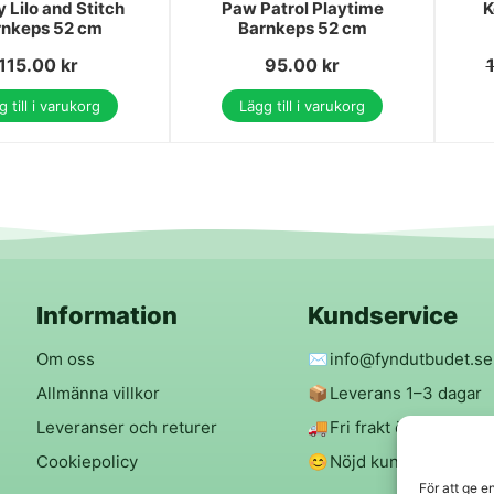
 Lilo and Stitch
Paw Patrol Playtime
K
rnkeps 52 cm
Barnkeps 52 cm
115.00
kr
95.00
kr
 till i varukorg
Lägg till i varukorg
Information
Kundservice
Om oss
✉️
info@fyndutbudet.se
Allmänna villkor
📦
Leverans 1–3 dagar
Leveranser och returer
🚚
Fri frakt över 299 kr
Cookiepolicy
😊
Nöjd kund-garanti
För att ge e