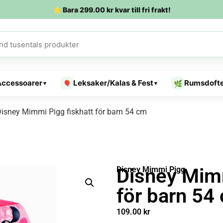
⭐ Bara
299.00
kr
kvar till fri frakt!
Accessoarer
Leksaker/Kalas & Fest
Rumsdoft
🎈
🌿
▾
▾
isney Mimmi Pigg fiskhatt för barn 54 cm
Disney Mimm
Disney Mimmi Pigg
för barn 54
109.00
kr