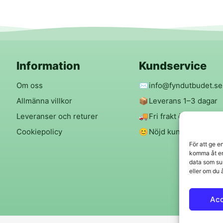
Information
Kundservice
Om oss
✉️
info@fyndutbudet.se
Allmänna villkor
📦
Leverans 1–3 dagar
Leveranser och returer
🚚
Fri frakt över 299 kr
Cookiepolicy
😊
Nöjd kund-garanti
För att ge e
komma åt en
data som su
eller om du 
Ac