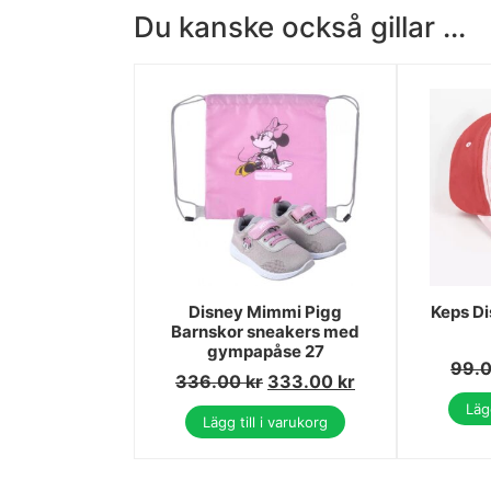
Du kanske också gillar ...
Disney Mimmi Pigg
Keps D
Barnskor sneakers med
gympapåse 27
99.
336.00
kr
333.00
kr
Lägg
Lägg till i varukorg