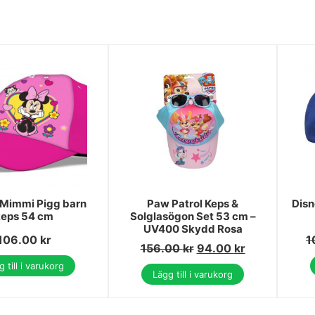
 Mimmi Pigg barn
Paw Patrol Keps &
Disn
keps 54 cm
Solglasögon Set 53 cm –
UV400 Skydd Rosa
106.00
kr
1
156.00
kr
94.00
kr
 till i varukorg
Lägg till i varukorg