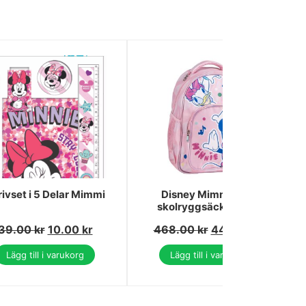
ivset i 5 Delar Mimmi
Disney Mimmi Pigg
skolryggsäck, 42 cm
39.00
kr
10.00
kr
468.00
kr
445.00
kr
Lägg till i varukorg
Lägg till i varukorg