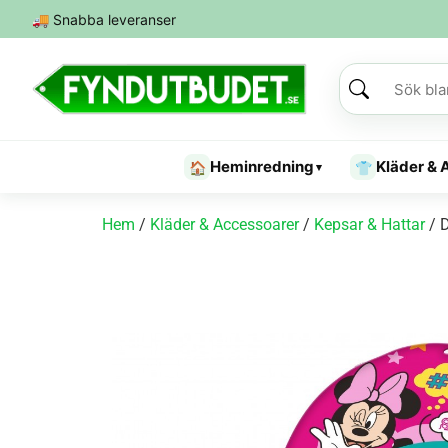
🚚
Snabba leveranser
Heminredning
Kläder & 
🏠
👕
▾
Hem
/
Kläder & Accessoarer
/
Kepsar & Hattar
/ 