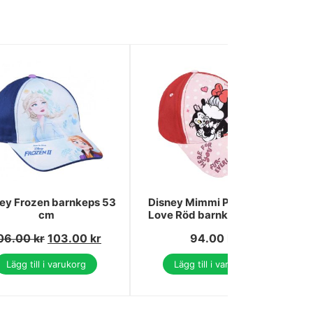
ey Frozen barnkeps 53
Disney Mimmi Pigg All My
cm
Love Röd barnkeps 52 cm
06.00
kr
103.00
kr
94.00
kr
Lägg till i varukorg
Lägg till i varukorg