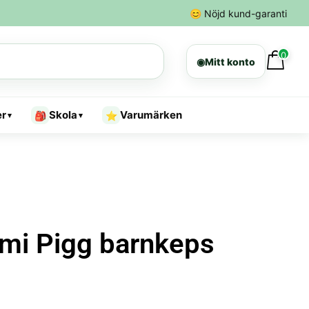
😊
Nöjd kund-garanti
0
◉
Mitt konto
er
Skola
Varumärken
🎒
⭐
▾
▾
mi Pigg barnkeps