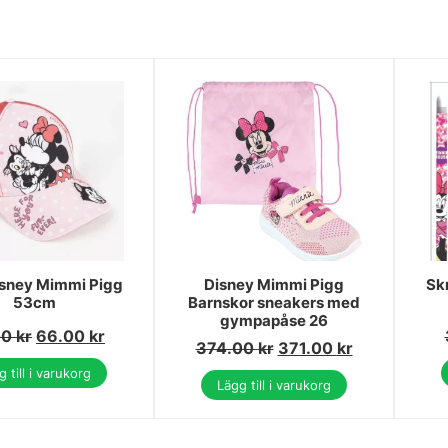
isney Mimmi Pigg
Disney Mimmi Pigg
Skr
53cm
Barnskor sneakers med
gympapåse 26
00
kr
66.00
kr
374.00
kr
371.00
kr
 till i varukorg
Lägg till i varukorg