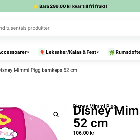
⭐ Bara
299.00
kr
kvar till fri frakt!
Accessoarer
Leksaker/Kalas & Fest
Rumsdoft
🎈
🌿
▾
▾
Disney Mimmi Pigg barnkeps 52 cm
Disney Mim
Disney Mimmi Pigg
52 cm
106.00
kr