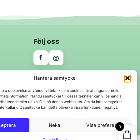
Följ oss
f
◎
Trygga betalningar
Hantera samtycke
Klarna
VISA
Mastercard
Swish
n bra upplevelse använder vi teknik som cookies för att lagra och/eller
hetsinformation. När du samtycker till dessa tekniker kan vi behandla
rfbeteende eller unika ID:n på denna webbplats. Om du inte samtycker
återkallar ditt samtycke kan detta påverka vissa funktioner negativt.
ceptera
Neka
Visa preferenser
0
Cookie Policy