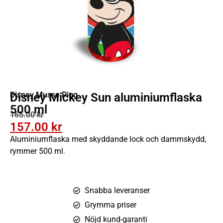
Disney Musse Pigg
Disney Mickey Sun aluminiumflaska
500 ml
165.00
kr
157.00
kr
Aluminiumflaska med skyddande lock och dammskydd,
rymmer 500 ml.
Snabba leveranser
Grymma priser
Nöjd kund-garanti