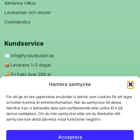
Allmänna villkor
Leveranser och returer
Cookiepolicy
Kundservice
✉️
info@fyndutbudet.se
📦
Leverans 1–3 dagar
🚚
Fri frakt över 299 kr
😊
Nöjd kund-garanti
Hantera samtycke
För att ge en bra upplevelse använder vi teknik som cookies för att lagra
och/eller komma åt enhetsinformation. När du samtycker till dessa
Följ oss
tekniker kan vi behandla data som surfbeteende eller unika ID:n på
denna webbplats. Om du inte samtycker eller om du återkallar ditt
samtycke kan detta påverka vissa funktioner negativt.
f
◎
Acceptera