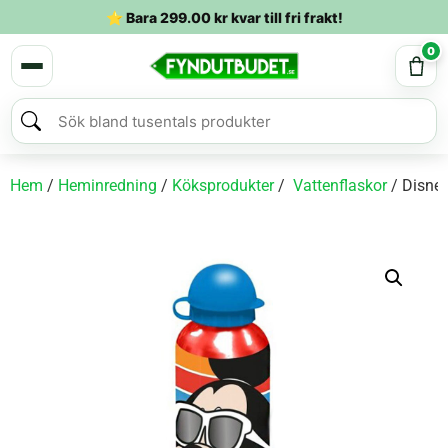
⭐ Bara
299.00
kr
kvar till fri frakt!
0
Hem
/
Heminredning
/
Köksprodukter
/
Vattenflaskor
/ Disne