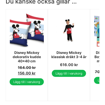
Du kanske också gillar ...
Disney Mickey
Disney Mickey
Disn
dekorativ kudde
klassisk dräkt 3-4 år
Boy A/
40x40 cm
med 
616.00
kr
kli
164.00
kr
70.0
156.00
kr
Lägg till i varukorg
Lägg 
Lägg till i varukorg