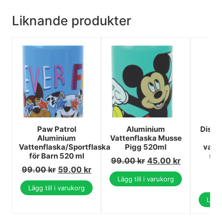
Liknande produkter
Paw Patrol
Aluminium
Disne
Aluminium
Vattenflaska Musse
Vattenflaska/Sportflaska
Pigg 520ml
vatt
för Barn 520 ml
sug
99.00
kr
45.00
kr
99.00
kr
59.00
kr
2
Lägg till i varukorg
1
Lägg till i varukorg
Lägg 