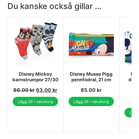
Du kanske också gillar ...
Disney Mickey
Disney Musse Pigg
Dis
barnstrumpor 27/30
pennfodral, 21 cm
deko
4
66.00
kr
63.00
kr
85.00
kr
1
1
Lägg till i varukorg
Lägg till i varukorg
Lägg 