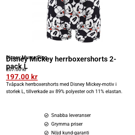
Disney Musse Pigg
Disney Mickey herrboxershorts 2-
pack L
207.00
kr
197.00
kr
Tvåpack herrboxershorts med Disney Mickey-motiv i
storlek L, tillverkade av 89% polyester och 11% elastan.
Snabba leveranser
Grymma priser
Nöjd kund-garanti