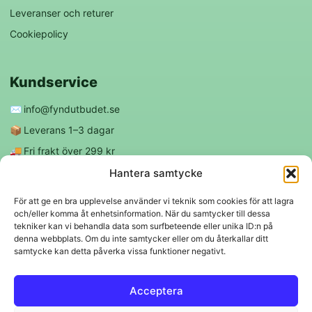
Leveranser och returer
Cookiepolicy
Kundservice
✉️
info@fyndutbudet.se
📦
Leverans 1–3 dagar
🚚
Fri frakt över 299 kr
😊
Nöjd kund-garanti
Hantera samtycke
För att ge en bra upplevelse använder vi teknik som cookies för att lagra
och/eller komma åt enhetsinformation. När du samtycker till dessa
Följ oss
tekniker kan vi behandla data som surfbeteende eller unika ID:n på
denna webbplats. Om du inte samtycker eller om du återkallar ditt
samtycke kan detta påverka vissa funktioner negativt.
f
◎
Acceptera
Trygga betalningar