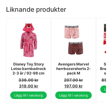
Liknande produkter
Disney Toy Story
Avengers Marvel
Stra
Lotso barnbadrock
herrboxershorts 2-
Bradle
2-3 år / 92-98 cm
pack M
str
336.00
kr
207.00
kr
85.0
319.00
kr
197.00
kr
Lägg 
Lägg till i varukorg
Lägg till i varukorg