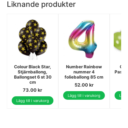
Liknande produkter
Colour Black Star,
Number Rainbow
Col
Stjärnballong,
nummer 4
Pastel
Ballongset 6 st 30
folieballong 85 cm
cm
52.00
kr
73.00
kr
Lägg till i varukorg
Lägg 
Lägg till i varukorg