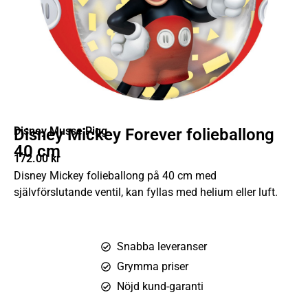
Disney Musse Pigg
Disney Mickey Forever folieballong
40 cm
172.00
kr
Disney Mickey folieballong på 40 cm med
självförslutande ventil, kan fyllas med helium eller luft.
Snabba leveranser
Grymma priser
Nöjd kund-garanti