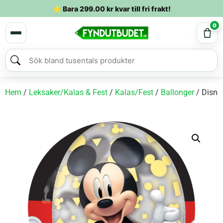
⭐ Bara
299.00
kr
kvar till fri frakt!
0
Hem
/
Leksaker/Kalas & Fest
/
Kalas/Fest
/
Ballonger
/ Disne