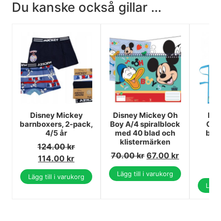
Du kanske också gillar ...
Disney Mickey
Disney Mickey Oh
Dis
barnboxers, 2-pack,
Boy A/4 spiralblock
Grin
4/5 år
med 40 blad och
barn
klistermärken
d
124.00
kr
70.00
kr
67.00
kr
1
114.00
kr
1
Lägg till i varukorg
Lägg till i varukorg
Lägg 