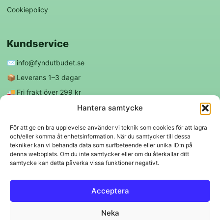
Cookiepolicy
Kundservice
✉️
info@fyndutbudet.se
📦
Leverans 1–3 dagar
🚚
Fri frakt över 299 kr
😊
Nöjd kund-garanti
Hantera samtycke
För att ge en bra upplevelse använder vi teknik som cookies för att lagra
och/eller komma åt enhetsinformation. När du samtycker till dessa
Följ oss
tekniker kan vi behandla data som surfbeteende eller unika ID:n på
denna webbplats. Om du inte samtycker eller om du återkallar ditt
samtycke kan detta påverka vissa funktioner negativt.
f
◎
Acceptera
Trygga betalningar
Neka
Klarna
VISA
Mastercard
Swish