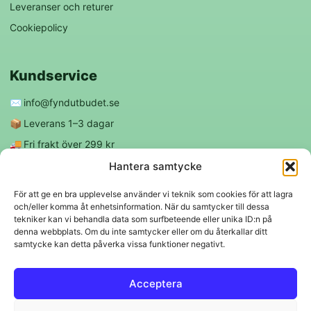
Leveranser och returer
Cookiepolicy
Kundservice
✉️
info@fyndutbudet.se
📦
Leverans 1–3 dagar
🚚
Fri frakt över 299 kr
😊
Nöjd kund-garanti
Hantera samtycke
För att ge en bra upplevelse använder vi teknik som cookies för att lagra
och/eller komma åt enhetsinformation. När du samtycker till dessa
Följ oss
tekniker kan vi behandla data som surfbeteende eller unika ID:n på
denna webbplats. Om du inte samtycker eller om du återkallar ditt
samtycke kan detta påverka vissa funktioner negativt.
f
◎
Acceptera
Trygga betalningar