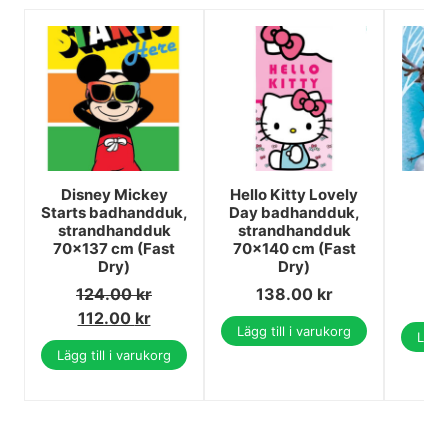
Disney Mickey
Hello Kitty Lovely
Di
Starts badhandduk,
Day badhandduk,
Ba
strandhandduk
strandhandduk
7
70x137 cm (Fast
70x140 cm (Fast
10
Dry)
Dry)
1
124.00
kr
138.00
kr
1
112.00
kr
Lägg till i varukorg
Lägg 
Lägg till i varukorg