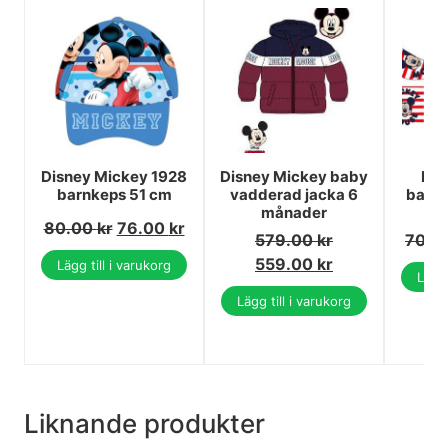
Disney Mickey 1928
Disney Mickey baby
Dis
barnkeps 51 cm
vadderad jacka 6
barns
månader
sk
80.00
kr
76.00
kr
579.00
kr
70.0
559.00
kr
Lägg till i varukorg
Lägg 
Lägg till i varukorg
Liknande produkter