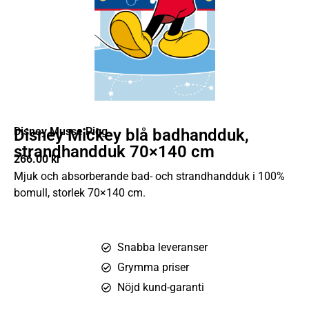
Disney Musse Pigg
Disney Mickey blå badhandduk,
strandhandduk 70×140 cm
266.00
kr
Mjuk och absorberande bad- och strandhandduk i 100%
bomull, storlek 70×140 cm.
Snabba leveranser
Grymma priser
Nöjd kund-garanti