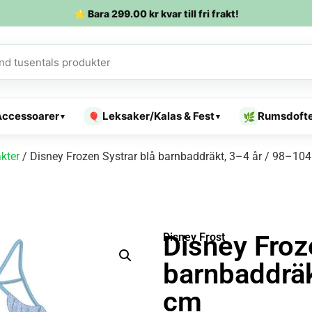
⭐ Bara
299.00
kr
kvar till fri frakt!
Accessoarer
Leksaker/Kalas & Fest
Rumsdoft
🎈
🌿
▾
▾
kter
/ Disney Frozen Systrar blå barnbaddräkt, 3–4 år / 98–10
Disney Froz
Disney Frost
barnbaddräk
cm