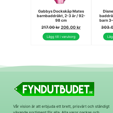
Gabbys Dockskåp Mates
Disne
barnbaddräkt, 2-3 år / 92-
baddräk
98 cm
barn 3–
217.00
kr
206.00
kr
303.
Lägg till i varukorg
Lägg
Vår vision är att erbjuda ett brett, prisvärt och ständigt
växande sortiment för alla. Alla varor packas och