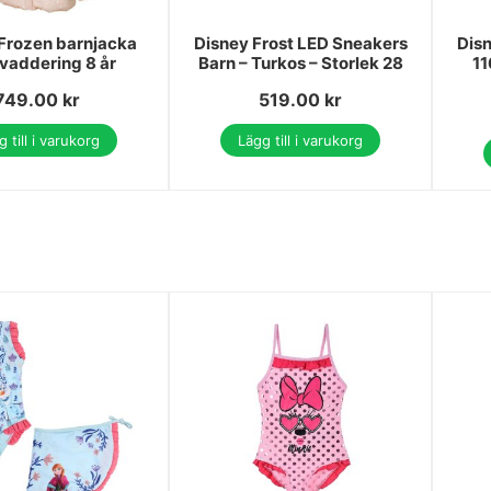
Frozen barnjacka
Disney Frost LED Sneakers
Dis
vaddering 8 år
Barn – Turkos – Storlek 28
11
749.00
kr
519.00
kr
 till i varukorg
Lägg till i varukorg