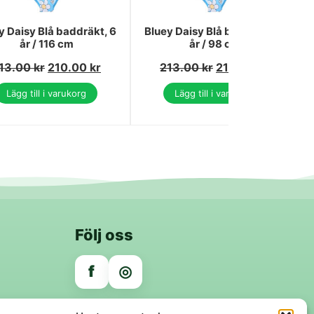
y Daisy Blå baddräkt, 6
Bluey Daisy Blå baddräkt, 3
år / 116 cm
år / 98 cm
13.00
kr
210.00
kr
213.00
kr
210.00
kr
Lägg till i varukorg
Lägg till i varukorg
Följ oss
f
◎