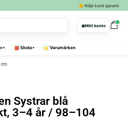
😊
Nöjd kund-garanti
0
◉
Mitt konto
er
Skola
Varumärken
🎒
⭐
▾
▾
4 cm
en Systrar blå
t, 3–4 år / 98–104