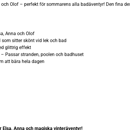
och Olof – perfekt för sommarens alla badäventyr! Den fina des
, Anna och Olof
om sitter skönt vid lek och bad
glittrig effekt
assar stranden, poolen och badhuset
att bära hela dagen
r Elsa, Anna och magiska vinteräventyr!