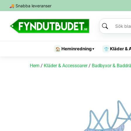
🚚
Snabba leveranser
Heminredning
Kläder & 
🏠
👕
▾
Hem
/
Kläder & Accessoarer
/
Badbyxor & Baddrä