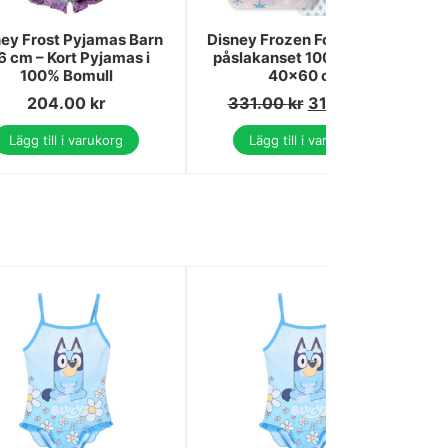
ney Frost Pyjamas Barn
Disney Frozen Forest barns
6 cm – Kort Pyjamas i
påslakanset 100x135 cm,
100% Bomull
40x60 cm
204.00
kr
331.00
kr
314.00
kr
Lägg till i varukorg
Lägg till i varukorg