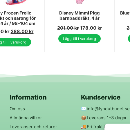
y Frozen Frolic
Disney Mimmi Pigg
Blue
t och sarong för
barnbaddräkt, 4 år
4 år / 98–104 cm
201.00
kr
178.00
kr
2
00
kr
288.00
kr
Lägg till i varukorg
 till i varukorg
Information
Kundservice
Om oss
✉️
info@fyndutbudet.se
Allmänna villkor
📦
Leverans 1–3 dagar
Leveranser och returer
🚚
Fri frakt över 299 kr