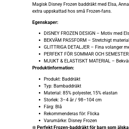
Magisk Disney Frozen baddräkt med Elsa, Anna 
extra uppskattad hos små Frozen-fans.
Egenskaper:
DISNEY FROZEN DESIGN – Motiv med Elsa
BEKVÄM PASSFORM – Stretchigt material s
GLITTRIGA DETALJER – Fina volanger med 
PERFEKT FÖR SOMMAR OCH SEMESTER – P
MJUKT & ELASTISKT MATERIAL – Bekväm 
Produktinformation:
Produkt: Baddräkt
Typ: Barnbaddräkt
Material: 85% polyester, 15% elastan
Storlek: 3–4 år / 98–104 cm
Färg: Blå
Rekommenderas för: Flicka
Varumärke: Disney Frozen
❄️
Perfekt Frozen-baddräkt för barn som älska