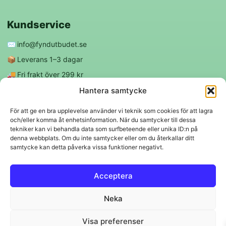
Kundservice
✉️
info@fyndutbudet.se
📦
Leverans 1–3 dagar
🚚
Fri frakt över 299 kr
😊
Nöjd kund-garanti
Hantera samtycke
För att ge en bra upplevelse använder vi teknik som cookies för att lagra
och/eller komma åt enhetsinformation. När du samtycker till dessa
Följ oss
tekniker kan vi behandla data som surfbeteende eller unika ID:n på
denna webbplats. Om du inte samtycker eller om du återkallar ditt
samtycke kan detta påverka vissa funktioner negativt.
f
◎
Acceptera
Trygga betalningar
Neka
Klarna
VISA
Mastercard
Swish
Visa preferenser