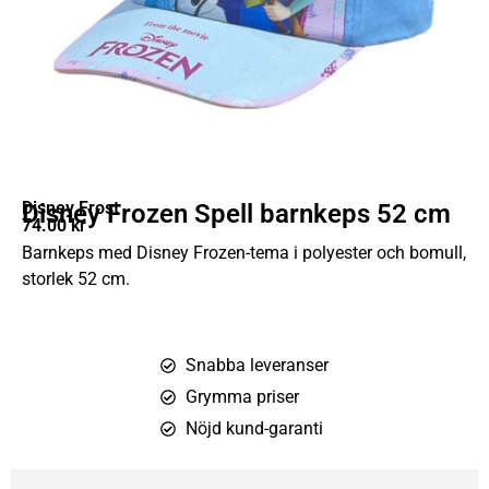
Disney Frost
Disney Frozen Spell barnkeps 52 cm
74.00
kr
Barnkeps med Disney Frozen-tema i polyester och bomull,
storlek 52 cm.
Snabba leveranser
Grymma priser
Nöjd kund-garanti