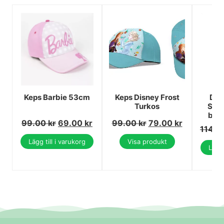
Keps Barbie 53cm
Keps Disney Frost
Dis
Turkos
Stit
bab
99.00
kr
69.00
kr
99.00
kr
79.00
kr
114.
Lägg till i varukorg
Visa produkt
Lägg 