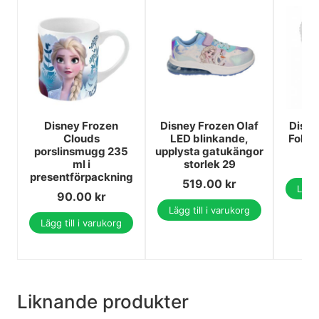
Disney Frozen
Disney Frozen Olaf
Disne
Clouds
LED blinkande,
Folie
porslinsmugg 235
upplysta gatukängor
1
ml i
storlek 29
presentförpackning
519.00
kr
Lägg 
90.00
kr
Lägg till i varukorg
Lägg till i varukorg
Liknande produkter