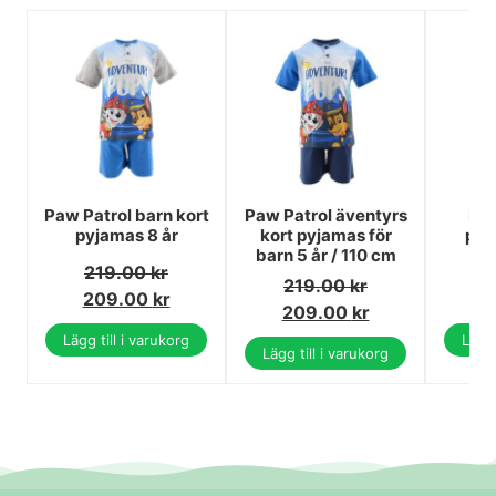
Paw Patrol barn kort
Paw Patrol äventyrs
Bin
pyjamas 8 år
kort pyjamas för
pyj
barn 5 år / 110 cm
219.00
kr
2
219.00
kr
209.00
kr
2
209.00
kr
Lägg till i varukorg
Lägg 
Lägg till i varukorg