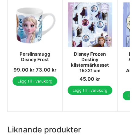
Porslinsmugg
Disney Frozen
Dis
Disney Frost
Destiny
Sis
klistermärkesset
H
99.00
kr
73.00
kr
15x21 cm
Ansi
3
45.00
kr
Lägg till i varukorg
Lägg till i varukorg
Lägg 
Liknande produkter