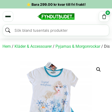
⭐ Bara
299.00
kr
kvar till fri frakt!
0
Hem
/
Kläder & Accessoarer
/
Pyjamas & Morgonrockar
/ Disn