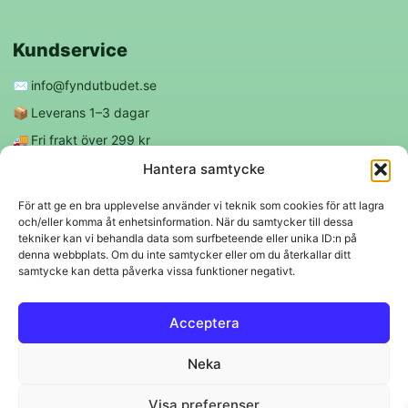
Kundservice
✉️
info@fyndutbudet.se
📦
Leverans 1–3 dagar
🚚
Fri frakt över 299 kr
😊
Nöjd kund-garanti
Hantera samtycke
För att ge en bra upplevelse använder vi teknik som cookies för att lagra
och/eller komma åt enhetsinformation. När du samtycker till dessa
Följ oss
tekniker kan vi behandla data som surfbeteende eller unika ID:n på
denna webbplats. Om du inte samtycker eller om du återkallar ditt
samtycke kan detta påverka vissa funktioner negativt.
f
◎
Acceptera
Trygga betalningar
Neka
Klarna
VISA
Mastercard
Swish
Visa preferenser