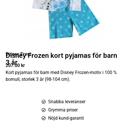
Disney Frost
Disney Frozen kort pyjamas för barn
3 år
207.00
kr
Kort pyjamas för barn med Disney Frozen-motiv i 100 %
bomull, storlek 3 år (98-104 cm).
Snabba leveranser
Grymma priser
Nöjd kund-garanti