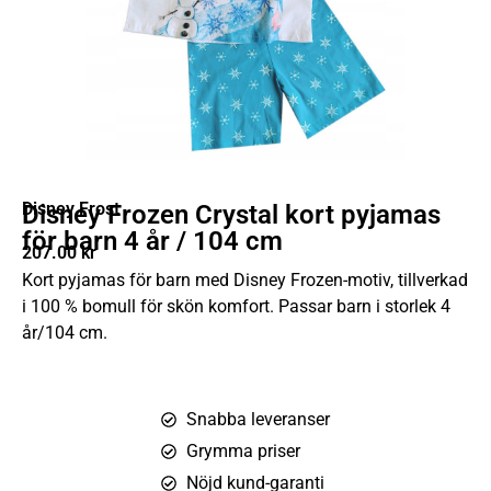
Disney Frost
Disney Frozen Crystal kort pyjamas
för barn 4 år / 104 cm
207.00
kr
Kort pyjamas för barn med Disney Frozen-motiv, tillverkad
i 100 % bomull för skön komfort. Passar barn i storlek 4
år/104 cm.
Snabba leveranser
Grymma priser
Nöjd kund-garanti