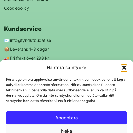
Cookiepolicy
Kundservice
✉️
info@fyndutbudet.se
📦
Leverans 1–3 dagar
🚚
Fri frakt över 299 kr
😊
Nöjd kund-garanti
Hantera samtycke
För att ge en bra upplevelse använder vi teknik som cookies för att lagra
och/eller komma åt enhetsinformation. När du samtycker till dessa
Följ oss
tekniker kan vi behandla data som surfbeteende eller unika ID:n på
denna webbplats. Om du inte samtycker eller om du återkallar ditt
samtycke kan detta påverka vissa funktioner negativt.
f
◎
Acceptera
Trygga betalningar
Neka