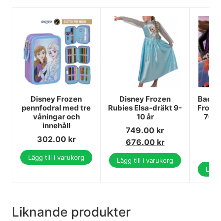
Disney Frozen
Disney Frozen
Badha
pennfodral med tre
Rubies Elsa-dräkt 9-
Frost 
våningar och
10 år
70X
innehåll
749.00
kr
302.00
kr
1
676.00
kr
1
Lägg till i varukorg
Lägg till i varukorg
Lägg 
Liknande produkter