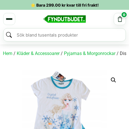
⭐ Bara
299.00
kr
kvar till fri frakt!
0
Hem
/
Kläder & Accessoarer
/
Pyjamas & Morgonrockar
/ Disn