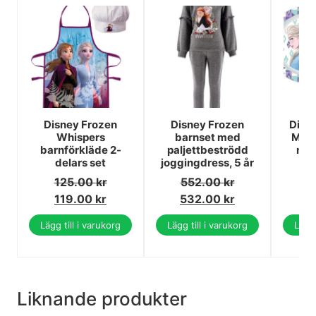
Disney Frozen
Disney Frozen
Disne
Whispers
barnset med
Magi
barnförkläde 2-
paljettbeströdd
mik
delars set
joggingdress, 5 år
mu
125.00
kr
552.00
kr
1
119.00
kr
532.00
kr
1
Lägg till i varukorg
Lägg till i varukorg
Lägg 
Liknande produkter