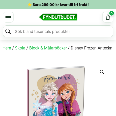
⭐ Bara
299.00
kr
kvar till fri frakt!
0
Hem
/
Skola
/
Block & Målarböcker
/ Disney Frozen Antecknin