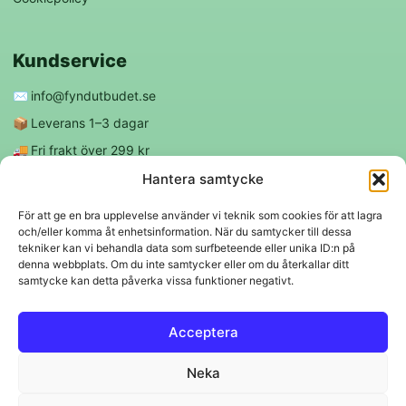
Kundservice
✉️
info@fyndutbudet.se
📦
Leverans 1–3 dagar
🚚
Fri frakt över 299 kr
😊
Nöjd kund-garanti
Hantera samtycke
För att ge en bra upplevelse använder vi teknik som cookies för att lagra
och/eller komma åt enhetsinformation. När du samtycker till dessa
Följ oss
tekniker kan vi behandla data som surfbeteende eller unika ID:n på
denna webbplats. Om du inte samtycker eller om du återkallar ditt
samtycke kan detta påverka vissa funktioner negativt.
f
◎
Acceptera
Trygga betalningar
Neka
Klarna
VISA
Mastercard
Swish