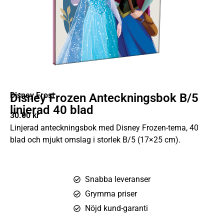
Disney Frost
Disney Frozen Anteckningsbok B/5
linjerad 40 blad
30.00
kr
Linjerad anteckningsbok med Disney Frozen-tema, 40
blad och mjukt omslag i storlek B/5 (17×25 cm).
Snabba leveranser
Grymma priser
Nöjd kund-garanti