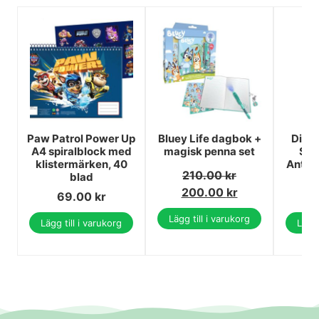
Paw Patrol Power Up
Bluey Life dagbok +
Disne
A4 spiralblock med
magisk penna set
Sis
klistermärken, 40
Antec
210.00
kr
blad
200.00
kr
69.00
kr
Lägg till i varukorg
Lägg till i varukorg
Lägg 