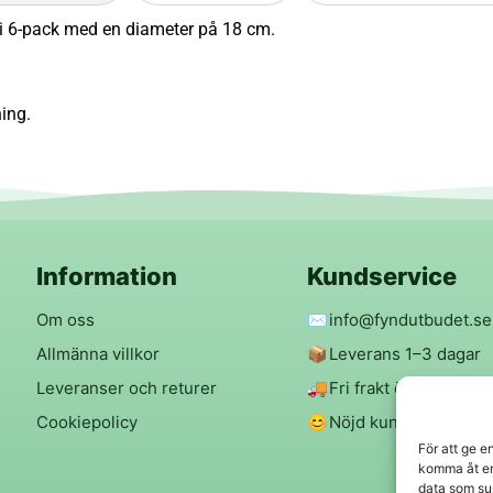
 i 6-pack med en diameter på 18 cm.
ning.
Information
Kundservice
Om oss
✉️
info@fyndutbudet.se
Allmänna villkor
📦
Leverans 1–3 dagar
Leveranser och returer
🚚
Fri frakt över 299 kr
Cookiepolicy
😊
Nöjd kund-garanti
För att ge e
komma åt en
data som su