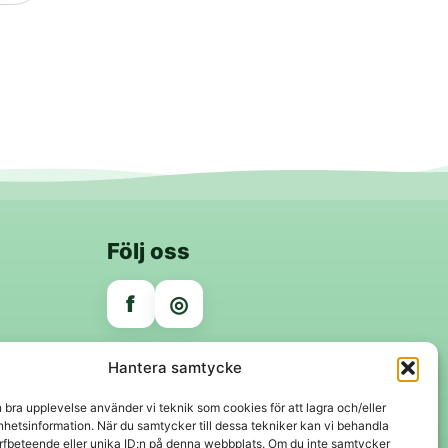
Följ oss
f
◎
Trygga betalningar
Hantera samtycke
Klarna
VISA
Mastercard
Swish
n bra upplevelse använder vi teknik som cookies för att lagra och/eller
hetsinformation. När du samtycker till dessa tekniker kan vi behandla
rfbeteende eller unika ID:n på denna webbplats. Om du inte samtycker