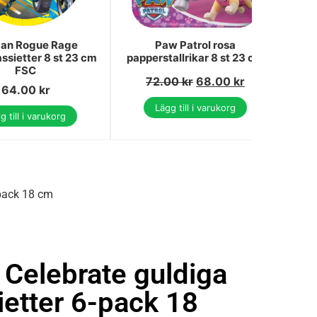
an Rogue Rage
Paw Patrol rosa
Ha
ssietter 8 st 23 cm
papperstallrikar 8 st 23 cm
svar
FSC
72.00
kr
68.00
kr
64.00
kr
Lägg till i varukorg
g till i varukorg
-pack 18 cm
 Celebrate guldiga
etter 6-pack 18