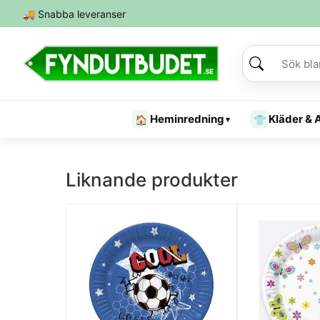
🚚
Snabba leveranser
Heminredning
Kläder & 
🏠
👕
▾
Liknande produkter