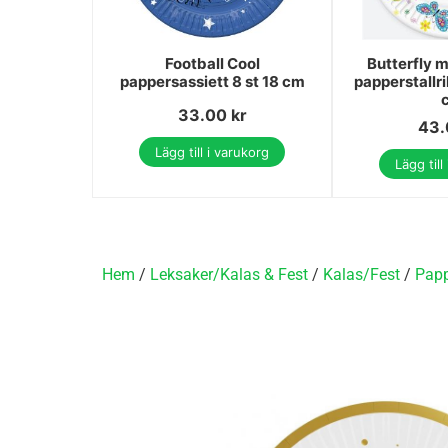
Football Cool
Butterfly 
pappersassiett 8 st 18 cm
papperstallr
33.00
kr
43
Lägg till i varukorg
Lägg till
Hem
/
Leksaker/Kalas & Fest
/
Kalas/Fest
/
Papp