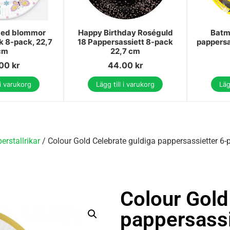
med blommor
Happy Birthday Roséguld
Batm
ik 8-pack, 22,7
18 Pappersassiett 8-pack
pappersa
cm
22,7 cm
.00
kr
44.00
kr
 i varukorg
Lägg till i varukorg
Läg
erstallrikar
/ Colour Gold Celebrate guldiga pappersassietter 6
Colour Gold
pappersassi