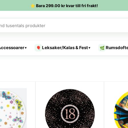
⭐ Bara
299.00
kr
kvar till fri frakt!
Accessoarer
Leksaker/Kalas & Fest
Rumsdoft
🎈
🌿
▾
▾