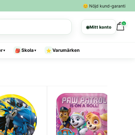
😊
Nöjd kund-garanti
0
◉
Mitt konto
er
Skola
Varumärken
🎒
⭐
▾
▾