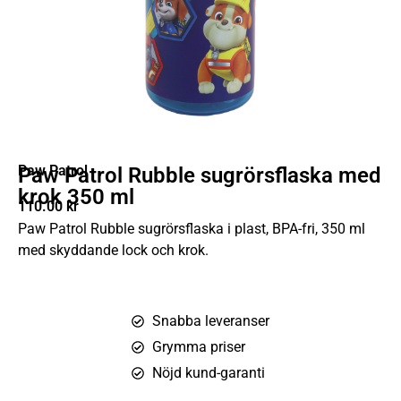
Paw Patrol
Paw Patrol Rubble sugrörsflaska med
krok 350 ml
110.00
kr
Paw Patrol Rubble sugrörsflaska i plast, BPA-fri, 350 ml
med skyddande lock och krok.
Snabba leveranser
Grymma priser
Nöjd kund-garanti