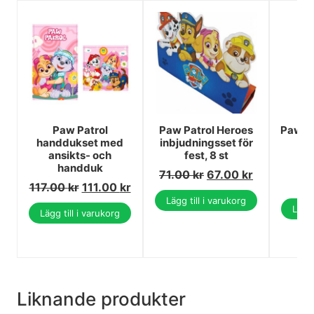
Paw Patrol
Paw Patrol Heroes
Paw Pa
handdukset med
inbjudningsset för
py
ansikts- och
fest, 8 st
2
handduk
71.00
kr
67.00
kr
2
117.00
kr
111.00
kr
Lägg till i varukorg
Lägg 
Lägg till i varukorg
Liknande produkter