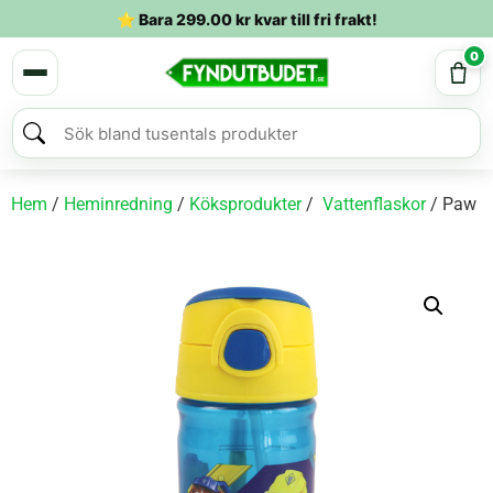
⭐ Bara
299.00
kr
kvar till fri frakt!
0
Hem
/
Heminredning
/
Köksprodukter
/
Vattenflaskor
/ Paw Pa