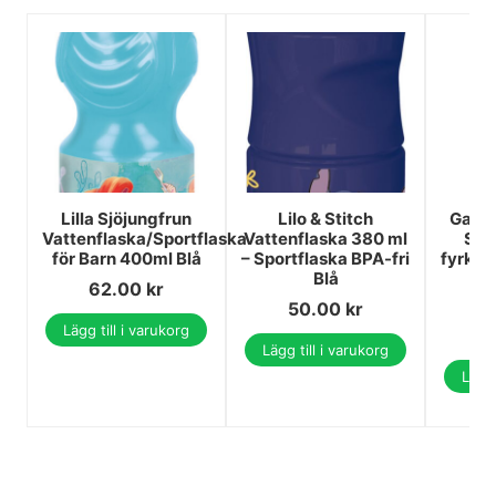
Lilla Sjöjungfrun
Lilo & Stitch
Gabb
Vattenflaska/Sportflaska
Vattenflaska 380 ml
Smo
för Barn 400ml Blå
– Sportflaska BPA-fri
fyrkan
Blå
62.00
kr
50.00
kr
2
Lägg till i varukorg
2
Lägg till i varukorg
Lägg 