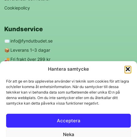
Cookiepolicy
Kundservice
✉️
info@fyndutbudet.se
📦
Leverans 1–3 dagar
🚚
Fri frakt över 299 kr
😊
Nöjd kund-garanti
Hantera samtycke
För att ge en bra upplevelse använder vi teknik som cookies för att lagra
och/eller komma åt enhetsinformation. När du samtycker till dessa
Följ oss
tekniker kan vi behandla data som surfbeteende eller unika ID:n på
denna webbplats. Om du inte samtycker eller om du återkallar ditt
samtycke kan detta påverka vissa funktioner negativt.
f
◎
Acceptera
Trygga betalningar
Neka
Klarna
VISA
Mastercard
Swish