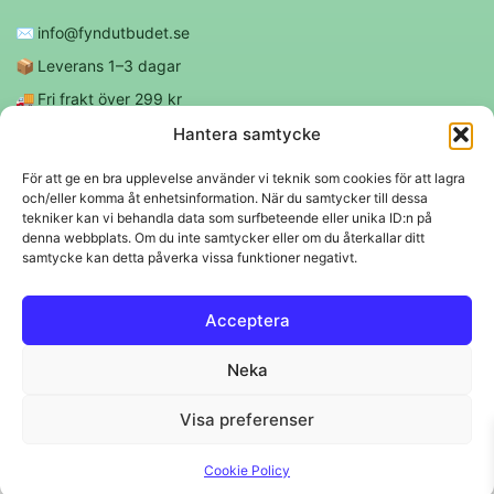
✉️
info@fyndutbudet.se
📦
Leverans 1–3 dagar
🚚
Fri frakt över 299 kr
😊
Nöjd kund-garanti
Hantera samtycke
För att ge en bra upplevelse använder vi teknik som cookies för att lagra
och/eller komma åt enhetsinformation. När du samtycker till dessa
Följ oss
tekniker kan vi behandla data som surfbeteende eller unika ID:n på
denna webbplats. Om du inte samtycker eller om du återkallar ditt
samtycke kan detta påverka vissa funktioner negativt.
f
◎
Acceptera
Trygga betalningar
Neka
Klarna
VISA
Mastercard
Swish
Visa preferenser
© 2026 EBM Fyndutbudet AB.
Cookie Policy
Svenskt lager 🇸🇪 • Snabba leveranser • Trygga köp