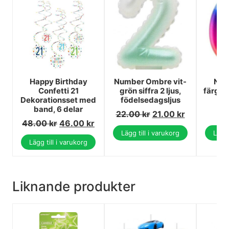
Happy Birthday
Number Ombre vit-
Num
Confetti 21
grön siffra 2 ljus,
färggla
Dekorationsset med
födelsedagsljus
band, 6 delar
22.00
kr
21.00
kr
48.00
kr
46.00
kr
Lägg till i varukorg
Lägg 
Lägg till i varukorg
Liknande produkter