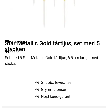
Födelsedag
Star Metallic Gold tårtljus, set med 5
stycken
44.00
kr
Set med 5 Star Metallic Gold tårtljus, 6,5 cm långa med
sticka.
Snabba leveranser
Grymma priser
Nöjd kund-garanti