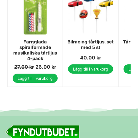
Färgglada
Bilracing tårtljus, set
Tårtfo
spiralformade
med 5 st
cm
musikaliska tårtljus
40.00
kr
4-pack
27.00
kr
26.00
kr
Lägg till i varukorg
Lägg 
Lägg till i varukorg