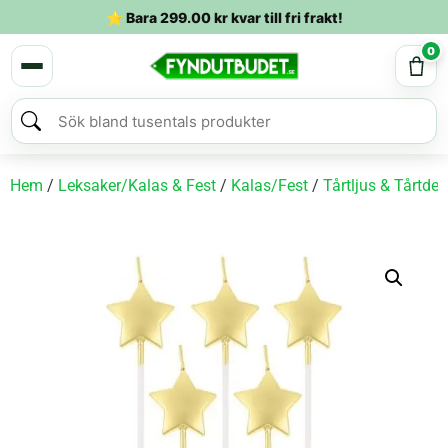
⭐ Bara
299.00
kr
kvar till fri frakt!
0
Hem
/
Leksaker/Kalas & Fest
/
Kalas/Fest
/
Tårtljus & Tårtdek