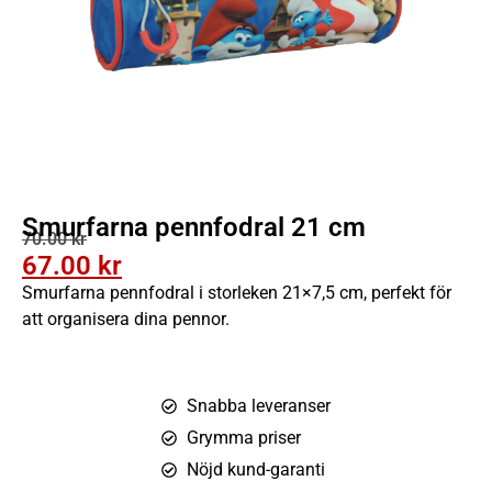
Smurfarna pennfodral 21 cm
70.00
kr
67.00
kr
Smurfarna pennfodral i storleken 21×7,5 cm, perfekt för
att organisera dina pennor.
Snabba leveranser
Grymma priser
Nöjd kund-garanti