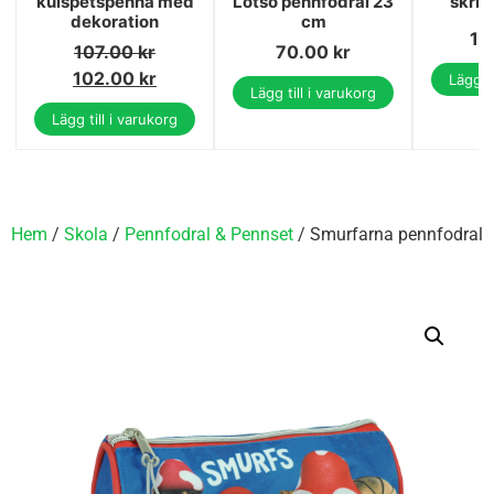
kulspetspenna med
Lotso pennfodral 23
skriv
dekoration
cm
17
107.00
kr
70.00
kr
102.00
kr
Lägg ti
Lägg till i varukorg
Lägg till i varukorg
Hem
/
Skola
/
Pennfodral & Pennset
/ Smurfarna pennfodral 