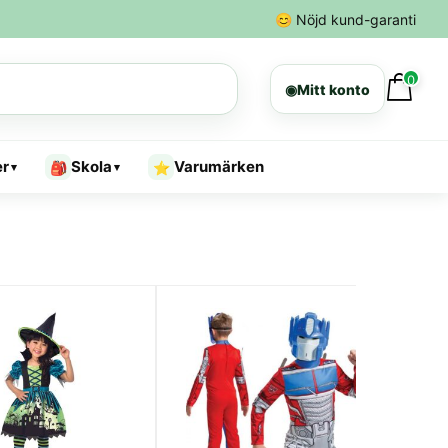
😊
Nöjd kund-garanti
0
◉
Mitt konto
er
Skola
Varumärken
🎒
⭐
▾
▾