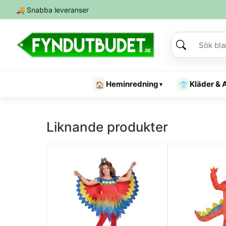
🚚
Snabba leveranser
Heminredning
Kläder & 
🏠
👕
▾
Liknande produkter