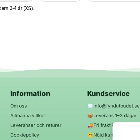
ern 3-4 år (XS).
Information
Kundservice
Om oss
✉️
info@fyndutbudet.se
Allmänna villkor
📦
Leverans 1–3 dagar
Leveranser och returer
🚚
Fri frakt över 299 kr
Cookiepolicy
😊
Nöjd kund-garanti