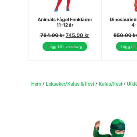
Animals Fågel Fenkläder
Dinosauried
11-12 år
4-
784.00
kr
745.00
kr
850.00
k
Lägg till i varukorg
Lägg till
Hem
/
Leksaker/Kalas & Fest
/
Kalas/Fest
/
Utkl