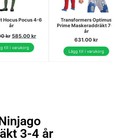
t Hocus Pocus 4-6
Transformers Optimus
G
år
Prime Maskeraddräkt 7-8
m
år
00
kr
585.00
kr
7
631.00
kr
g till i varukorg
Lägg till i varukorg
Ninjago
kt 3-4 år