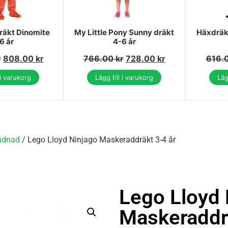
räkt Dinomite
My Little Pony Sunny dräkt
Häxdräk
6 år
4-6 år
r
808.00
kr
766.00
kr
728.00
kr
616.
 i varukorg
Lägg till i varukorg
Läg
ädnad
/ Lego Lloyd Ninjago Maskeraddräkt 3-4 år
Lego Lloyd 
Maskeraddrä