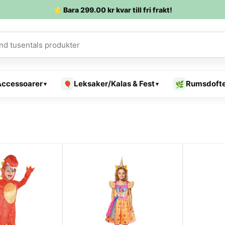
⭐ Bara
299.00
kr
kvar till fri frakt!
Accessoarer
Leksaker/Kalas & Fest
Rumsdoft
🎈
🌿
▾
▾