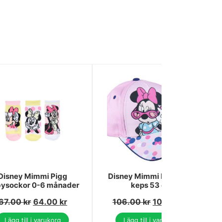
Disney Mimmi Pigg
Disney Mimmi Pigg barn
ysockor 0-6 månader
keps 53 cm
67.00
kr
64.00
kr
106.00
kr
103.00
kr
Lägg till i varukorg
Lägg till i varukorg