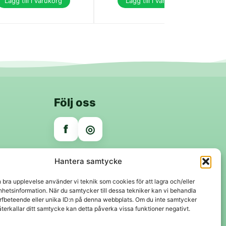
Lägg till i varukorg
Lägg till i varukorg
Följ oss
f
◎
Trygga betalningar
Hantera samtycke
Klarna
VISA
Mastercard
Swish
n bra upplevelse använder vi teknik som cookies för att lagra och/eller
hetsinformation. När du samtycker till dessa tekniker kan vi behandla
rfbeteende eller unika ID:n på denna webbplats. Om du inte samtycker
återkallar ditt samtycke kan detta påverka vissa funktioner negativt.