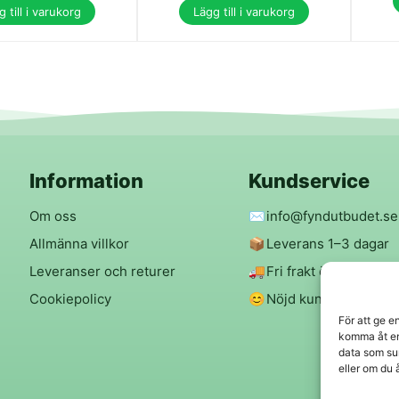
 till i varukorg
Lägg till i varukorg
Information
Kundservice
Om oss
✉️
info@fyndutbudet.se
Allmänna villkor
📦
Leverans 1–3 dagar
Leveranser och returer
🚚
Fri frakt över 299 kr
Cookiepolicy
😊
Nöjd kund-garanti
För att ge e
komma åt en
data som su
eller om du 