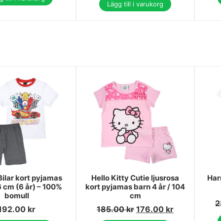
Lägg till i varukorg
Bilar kort pyjamas
Hello Kitty Cutie ljusrosa
Har
6 cm (6 år) – 100%
kort pyjamas barn 4 år / 104
bomull
cm
2
192.00
kr
185.00
kr
176.00
kr