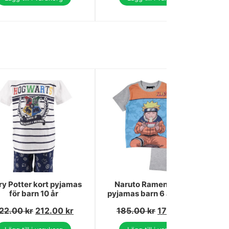
ry Potter kort pyjamas
Naruto Ramen grå kort
för barn 10 år
pyjamas barn 6 år / 116 cm
22.00
kr
212.00
kr
185.00
kr
176.00
kr