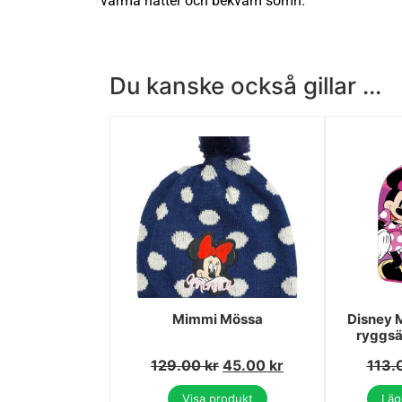
varma nätter och bekväm sömn.
Du kanske också gillar ...
Mimmi Mössa
Disney 
ryggsä
129.00
kr
45.00
kr
113.
Visa produkt
Lägg