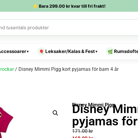
⭐ Bara
299.00
kr
kvar till fri frakt!
Accessoarer
Leksaker/Kalas & Fest
Rumsdoft
🎈
🌿
▾
▾
rockar
/ Disney Mimmi Pigg kort pyjamas för barn 4 år
Disney Mim
Disney Mimmi Pigg
pyjamas för
171.00
kr