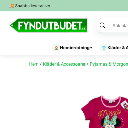
🚚
Snabba leveranser
Heminredning
Kläder & 
🏠
👕
▾
Hem
/
Kläder & Accessoarer
/
Pyjamas & Morgon