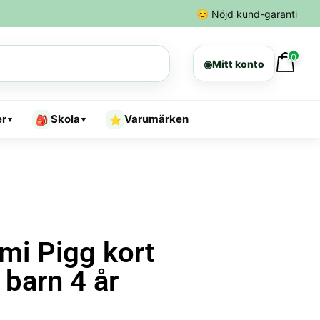
😊
Nöjd kund-garanti
0
◉
Mitt konto
er
Skola
Varumärken
🎒
⭐
▾
▾
mi Pigg kort
 barn 4 år