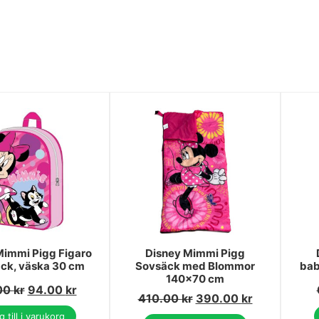
Mimmi Pigg Figaro
Disney Mimmi Pigg
ck, väska 30 cm
Sovsäck med Blommor
bab
140x70 cm
00
kr
94.00
kr
410.00
kr
390.00
kr
 till i varukorg